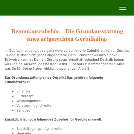
Skip
Toggl
to
navig
main
content
Rennmauszubehör – Die Grundausstattung
eines artgerechten Gerbilkäfigs
Im Zoofachhandel gibt es ganz viele verschiedene Zubehörartikel für Gerbils.
Leider ist aber nicht jedes angebotene Gerbil-Zubehör wirklich sinnvoll.
Teilweise kann es Deinen Gerbils sogar ernsthaft schaden! Deshalb haben
wir Dir eine Auswahl des besten Gerbil-Zubehörs zusammengestellt. Alles
was Du für Deine Nager wirklich brauchst von A bis Z.
Zur Grundausstattung eines Gerbilkäfigs gehören folgende
Zubehörartikel:
Einstreu
Futternapf
Wasserspender
Versteckmöglichkeiten
Sandbad
Zusätzlich ist noch folgendes Zubehör für Gerbils sinnvoll:
Beschäftigungsmöglichkeiten
Heuraufe