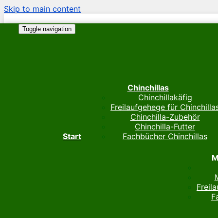
Skip to main content
Toggle navigation
Chinchillas
Chinchillakäfig
Freilaufgehege für Chinchilla
Chinchilla-Zubehör
Chinchilla-Futter
Start
Fachbücher Chinchillas
M
Freil
F