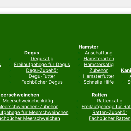
Hamster
Degus
Anschaffung
Degukäfig
Hamsterarten
s
Freilaufgehege für Degus
Hamsterkäfig
Degu-Zubehör
Zubehör
Kan
Degu-Futter
Hamsterfutter
Fachbücher Degus
Schnelle Hilfe
S
eerschweinchen
Ratten
Meerschweinchenkäfig
Rattenkäfig
Meerschweinchen-Zubehör
Freilaufgehege für Rat
aufgehege für Meerschweinchen
Ratten-Zubehör
achbücher Meerschweichen
Fachbücher Ratten